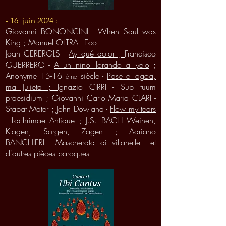
- 16 juin 2024 :
Giovanni BONONCINI -
When Saul was
King
;
Manuel OLTRA -
Eco
Joan CEREROLS -
Ay qué dolor ;
Francisco
GUERRE
RO -
A un nino llorando al yelo
;
Anonyme 15-16
siècle -
Pase el agoa,
ème
ma Julieta ;
Ignazio CIRRI - Sub tuum
praesidium ; Giovanni Carlo Maria CLARI -
Stabat Mater ;
John Dowland -
Flow my tears
- Lachrimae Antique
; J.S. BACH
Weinen,
Klagen, Sorgen, Zagen
; Adriano
BANCHIERI -
Mascherata di villanelle
et
d'autres pièces baroques