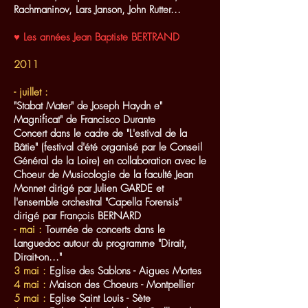
Rachmaninov, Lars Janson, John Rutter...
♥ Les années Jean Baptiste BERTRAND
2011
- juillet :
"Stabat Mater" de Joseph Haydn e"
Magnificat" de Francisco Durante
Concert dans le cadre de "L'estival de la
Bâtie" (festival d'été organisé par le Conseil
Général de la Loire) en collaboration avec le
Choeur de Musicologie de la faculté Jean
Monnet dirigé par Julien GARDE et
l'ensemble orchestral "Capella Forensis"
dirigé par François BERNARD
- mai :
Tournée de concerts dans le
Languedoc autour du programme "Dirait,
Dirait-on..."
3 mai :
Eglise des Sablons - Aigues Mortes
4 mai :
Maison des Choeurs - Montpellier
5 mai :
Eglise Saint Louis - Sète