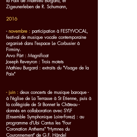
la Paix de Matthieu Burgard, et
Zigeunerleben de R. Schumann,
2016
-
novembre :
participation à FESTYVOCAL,
festival de musique vocale contemporaine
organisé dans l'espace Le Corbusier à
Firminy.
Arvo Pärt : Magnificat
Joseph Reveyron : Trois motets
Mathieu Burgard : extraits du "Visage de la
Paix"
- juin :
deux concerts de musique baroque -
à l'église de La Terrasse à St Etienne, puis à
la collégiale de St Bonnet le Château -
donnés en collaboration avec SYLF
(Ensemble Symphonique Loire-Forez) : au
programme d'Ubi Cantus les "Four
Coronation Anthems" "Hymnes du
Couronnement" de G.F. Händel