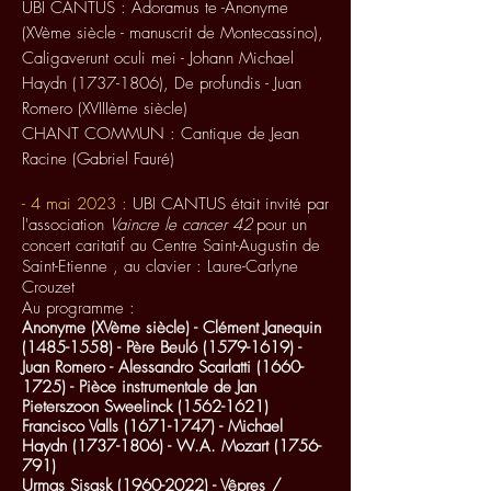
UBI CANTUS :
Adoramus te -Anonyme
(XVème siècle - manuscrit de Montecassino),
Caligaverunt oculi mei - Johann Michael
Haydn
(1737-1806)
, De profundis - Juan
Romero (XVIIIème siècle)
CHANT COMMUN : Cantique de Jean
Racine (Gabriel Fauré)
- 4 mai 2023 :
UBI CANTUS était invité par
l'association
Vaincre le cancer 42
pour un
concert caritatif au Centre Saint-Augustin de
Saint-Etienne
, au clavier : Laure-Carlyne
Crouzet
Au programme :
Anonyme (XVème siècle) - Clément Janequin
(1485-1558)
- Père Beuló
(1579-1619)
-
Juan Romero - Alessandro Scarlatti
(1660-
1725)
- Pièce instrumentale de Jan
Pieterszoon Sweelinck
(1562-1621)
Francisco Valls
(1671-1747)
- Michael
Haydn
(1737-1806)
-
W.A. Mozart
(1756-
791)
Urmas Sisask
(1960-2022)
- Vêpres /