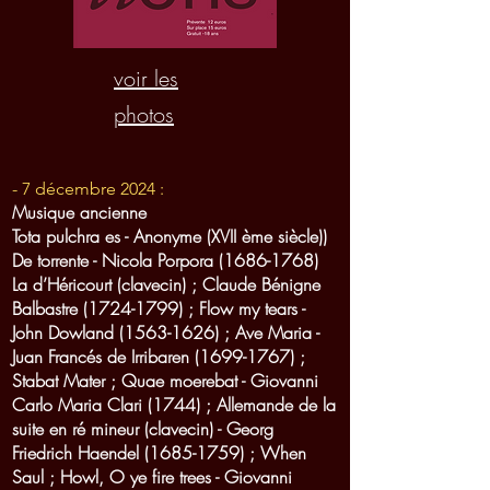
voir les
photos
- 7 décembre 2024 :
Musique ancienne
Tota pulchra es - Anonyme (XVII ème siècle))
De torrente - Nicola Porpora
(1686-1768)
La d’Héricourt (clavecin) ; Claude Bénigne
Balbastre
(1724-1799)
; Flow my tears -
John Dowland
(1563-1626)
; Ave Maria -
Juan Francés de Irribaren
(1699-1767)
;
Stabat Mater ; Quae moerebat - Giovanni
Carlo Maria Clari (1744) ; Allemande de la
suite en ré mineur (clavecin) - Georg
Friedrich Haendel
(1685-1759)
; When
Saul ; Howl, O ye fire trees - Giovanni