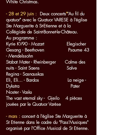
White Christmas.
- 28 et 29 juin :
Deux concerts
"
"Au fil du
quatuor" avec le Quatuor VARESE à l'église
Ste Marguerite à St-Etienne et à la
Collégiale de Saint-Bonnet-le-Château.
Au programme :
Kyrie KV90 - Mozart Elegischer
Gesang - Beethoven Psaume 43
- Mendelssohn
Stabat Mater - Rheinberger Calme des
nuits - Saint Saens Salve
Regina - Sasnauskas
Eli, Eli... - Bardos La neige -
Dykstra Pater
Noster - Vasks
The vast eternal sky - Gjeilo 4 pièces
jouées par le Quatuor Varèse
​- mars :
concert à l'église Ste Marguerite à
St Etienne dans le cadre du "Pass'Musiques"
organisé par l'Office Musical de St Etienne.