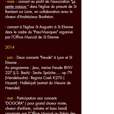
- mars :
concert au profit de l'association "
La
petite maison
" dans l'église du prieuré de St
Rambert sur Loire, en collaboration avec le
choeur d'Andrézieux Bouthéon.
- concert à l'église St Augustin à St Etienne
dans le cadre du "Pass'Musiques" organisé
par l'Office Musical de St Etienne
2014
- juin :
Deux concerts "Freude" à Lyon et St
Etienne .
Au programme : Jesu, meine Freude BWV
227 (J.S. Bach) - Sechs Sprüche.... op 79
(Mendelssohn) - Regina Coeli K276 (
Mozart) - Hallelujah (extrait du Messie de
Haendel)
- mai :
Participation aux concerts
"DOGORA" ( pour grand choeur mixte,
choeur d'enfants, solistes et bass band)
organisés par l'Office Musical au Palais des