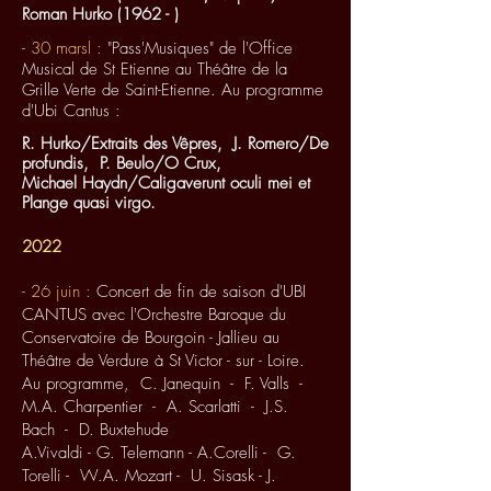
Roman Hurko (1962 - )
- 30 marsl :
"Pass'
Musiques
" de l'Office
Musical de St Etienne au Théâtre de la
Grille Verte de Saint-Etienne. Au programme
d'Ubi Cantus :
R. Hurko/Extraits des Vêpres, J. Romero/De
profundis, P. Beulo/O Crux,
Michael Haydn/Caligaverunt oculi mei et
Plange quasi virgo.
2022
- 26 juin :
Concert de fin de saison d'UBI
CANTUS
avec l'Orchestre Baroque du
Conservatoire de Bourgoin - Jallieu
au
Théâtre de Verdure à St Victor - sur - Loire.
Au programme, C. Janequin - F. Valls -
M.A. Charpentier - A. Scarlatti
-
J.S.
Bach - D. Buxtehude
A.Vivaldi - G. Telemann - A.Corelli - G.
Torelli - W.A. Mozart - U. Sisask - J.