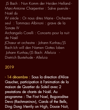
JS Bach : Nun Komm der Heiden Helland -
Marc-Antoine Charpentier : Salve puerule -
Noël du
XV siècle : Or nous dites Marie - Orchestre
seul : Tommaso Albinoni : grave de
la
Sonate IV
Archangelo Corelli : Concerto pour la nuit
de Naël
JChœur et orchestre : Johann Kunhau/JS
Bach:Ich will den Namen Gottes loben
Johann Kunhau/JS Bach: Alleluia -
Dietrich Buxtehude - Alleluia
2019
- 14 décembre :
Sous la direction d'Alice
Gaucher, participation à l'animation de la
maison de Quartier du Soleil avec 2
prestations de chants de Noël. Au
programme : The First Noel, Bogoroditse
Devo (Rachmaninov), Carols of the Bells,
Ding Dong Merrily on High, Douce Nuit,