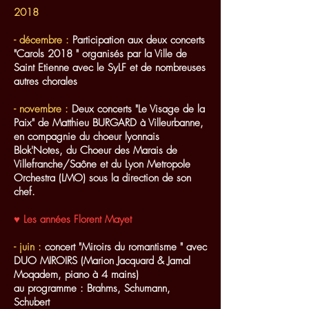
2018
- décembre :
Participation aux deux concerts
"Carols 2018 " organisés par la Ville de
Saint Etienne avec le SyLF et de nombreuses
autres chorales
- novembre :
Deux concerts "Le Visage de la
Paix" de Matthieu BURGARD à Villeurbanne,
en compagnie du choeur lyonnais
Blok'Notes, du Choeur des Marais de
Villefranche/Saône et du Lyon Metropole
Orchestra (LMO) sous la direction de son
chef.
♥ Les années Florent Mayet
- juin :
concert "Miroirs du romantisme " avec
DUO MIROIRS (Marion Jacquard & Jamal
Moqadem, piano à 4 mains)
au programme : Brahms, Schumann,
Schubert