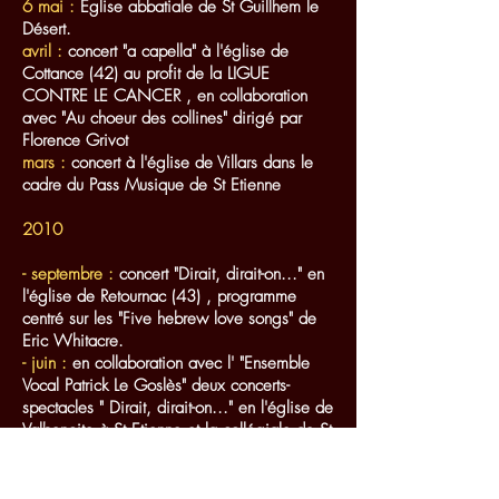
6 mai :
Eglise abbatiale de St Guillhem le
Désert.
avril :
concert "a capella" à l'église de
Cottance (42) au profit de la LIGUE
CONTRE LE CANCER , en collaboration
avec "Au choeur des collines" dirigé par
Florence Grivot
mars :
concert à l'église de Villars dans le
cadre du Pass Musique de St Etienne
2010
- septembre :
concert "Dirait, dirait-on..." en
l'église de Retournac (43) , programme
centré sur les "Five hebrew love songs" de
Eric Whitacre.
- juin :
en collaboration avec l' "Ensemble
Vocal Patrick Le Goslès" deux concerts-
spectacles " Dirait, dirait-on..." en l'église de
Valbenoite à St Etienne et la collégiale de St
Bonnet le Château..
- mars :
concert donné dans le cadre du
"Pass' musique" organisé par l'Office musical