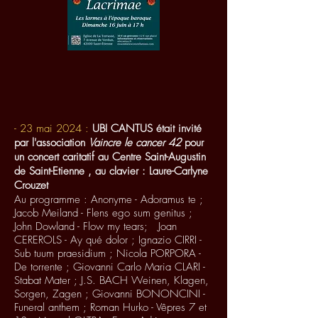
- 23 mai 2024 :
UBI CANTUS était invité
par l'association
Vaincre le cancer 42
pour
un concert caritatif au Centre Saint-Augustin
de Saint-Etienne
, au clavier : Laure-Carlyne
Crouzet
Au programme :
Anonyme - Adoramus te ;
Jacob Meiland - Flens ego sum genitus ;
John Dowland - Flow my tears;
,,
Joan
CEREROLS -
Ay qué dolor ;
Ignazio CIRRI -
Sub tuum praesidium ; Nicola PORPORA -
De torrente ; Giovanni Carlo Maria CLARI -
Stabat Mater ; J.S. BACH Weinen, Klagen,
Sorgen, Zagen ; Giovanni BONONCINI -
Funeral anthem ;
Roman Hurko - Vêpres 7 et