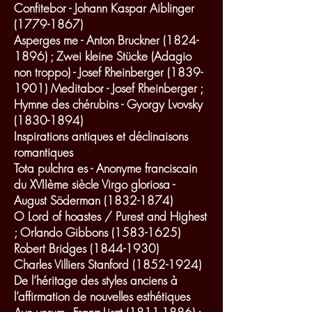
Confitebor - Johann Kaspar Aiblinger
(1779-1867)
Asperges me - Anton Bruckner (1824-
1896) ; Zwei kleine Stücke (Adagio
non troppo) - Josef Rheinberger (1839-
1901) Meditabor - Josef Rheinberger ;
Hymne des chérubins - Gyorgy Lvovsky
(1830-1894)
Inspirations antiques et déclinaisons
romantiques
Tota pulchra es - Anonyme franciscain
du XVIIème siècle Virgo gloriosa -
August Söderman
(1832-1874)
O Lord of hoastes / Purest and Highest
; Orlando Gibbons (1583-1625)
Robert Bridges (1844-1930)
Charles Villiers Stanford (1852-1924)
De l’héritage des styles anciens à
l’affirmation de nouvelles esthétiques