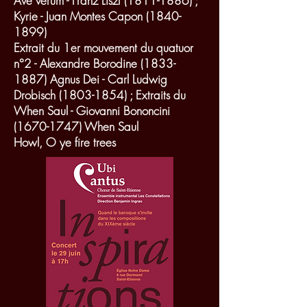
Ave verum - Franz Liszt
(1811-1886)
;
Kyrie - Juan Montes Capon
(1840-
1899)
Extrait du 1er mouvement du quatuor
n°2 - Alexandre Borodine (1833-
1887) Agnus Dei - Carl Ludwig
Drobisch (1803-1854) ; Extraits du
When Saul - Giovanni Bononcini
(1670-1747) When Saul
Howl, O ye fire trees