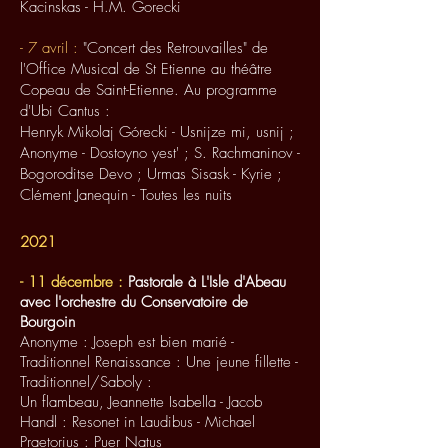
Kacinskas - H.M. Gorecki
- 7 avril :
"
Concert des Retrouvailles" de
l'Office Musical de St Etienne au théâtre
Copeau de Saint-Etienne. Au programme
d'Ubi Cantus :
Henryk Mikolaj Górecki - Usnijze mi, usnij ;
Anonyme - Dostoyno yest' ; S. Rachmaninov -
Bogoroditse Devo ; Urmas Sisask - Kyrie ;
Clément Janequin - Toutes les nuits
2021
- 11 décembre :
Pastorale à L'Isle d'Abeau
avec l'orchestre du Conservatoire de
Bourgoin
Anonyme : Joseph est bien marié -
Traditionnel Renaissance : Une jeune fillette -
Traditionnel/Saboly :
Un flambeau, Jeannette Isabella - Jacob
Handl : Resonet in Laudibus - Michael
Praetorius : Puer Natus