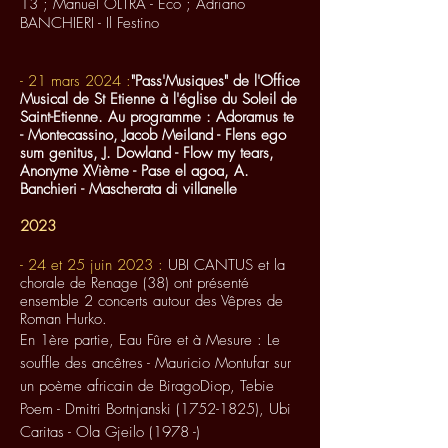
13 ; Manuel OLTRA - Eco
;
Adriano
BANCHIERI - Il Festino
- 21 mars 2024 :
"Pass'
Musiques
" de l'Office
Musical de St Etienne à l'église du Soleil de
Saint-Etienne. Au programme :
Adoramus te
- Montecassino, Jacob Meiland - Flens ego
sum genitus, J. Dowland - Flow my tears,
Anonyme XVième - Pase el agoa, A.
Banchieri - Mascherata di villanelle
2023
- 24 et 25 juin 2023 :
UBI CANTUS et la
chorale de Renage (38) ont présenté
ensemble 2 concerts autour des Vêpres de
Roman Hurko.
En 1ère partie, Eau Fûre et à Mesure :
Le
souffle des ancêtres - Mauricio Montufar sur
un poème africain de BiragoDiop, Tebie
Poem - Dmitr
i Bortnjanski
(1752-1825)
, Ubi
Caritas - Ola Gjeilo (1978 -)